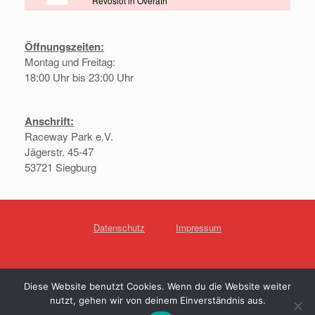
Revoslot in Overath
Öffnungszeiten:
Montag und Freitag:
18:00 Uhr bis 23:00 Uhr
Anschrift:
Raceway Park e.V.
Jägerstr. 45-47
53721 Siegburg
Datenschutz
Impressum
Raceway Park e.V.
Diese Website benutzt Cookies. Wenn du die Website weiter
nutzt, gehen wir von deinem Einverständnis aus.
Ein Theme von
SiteOrigin