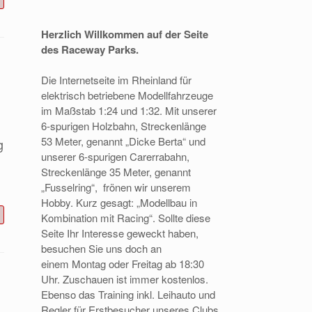
Herzlich Willkommen
auf der Seite
des Raceway Parks.
Die
Internetseite im Rheinland für
elektrisch betriebene Modellfahrzeuge
im
Maßstab 1:24 und 1:32.
Mit unserer
6-spurigen Holzbahn, Streckenlänge
53 Meter, genannt „Dicke Berta“
und
g
unserer 6-spurigen Carerrabahn,
Streckenlänge 35 Meter, genannt
„Fusselring“,
frönen wir unserem
Hobby. Kurz gesagt: „Modellbau in
Kombination mit Racing“.
Sollte diese
Seite Ihr Interesse geweckt haben,
besuchen Sie uns doch an
einem
Montag oder Freitag ab 18:30
Uhr. Zuschauen ist immer kostenlos.
Ebenso das
Training inkl. Leihauto und
Regler für Erstbesucher unseres Clubs